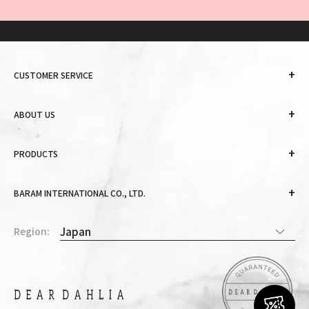
+
CUSTOMER SERVICE
+
ABOUT US
+
PRODUCTS
+
BARAM INTERNATIONAL CO., LTD.
Region: