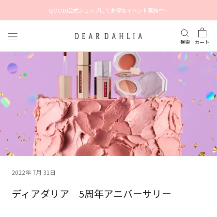
ス
QOO10公式ショップにてお得なイベント実施中✨
キ
ッ
プ
検索
カート
し
て
コ
ン
テ
ン
ツ
に
移
動
す
る
2022年 7月 31日
ディアダリア 5周年アニバーサリー