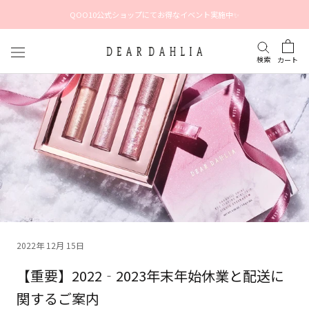
ス
QOO10公式ショップにてお得なイベント実施中✨
キ
ッ
プ
検索
カート
し
て
コ
ン
テ
ン
ツ
に
移
動
す
る
2022年 12月 15日
【重要】2022‐2023年末年始休業と配送に
関するご案内