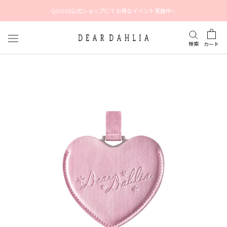
ス
QOO10公式ショップにてお得なイベント実施中✨
キ
ッ
プ
検索
カート
し
て
コ
ン
テ
ン
ツ
に
移
動
す
る